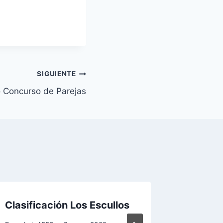
SIGUIENTE
 Concurso de Parejas
Clasificación Los Escullos
Clasifi
Aguadu