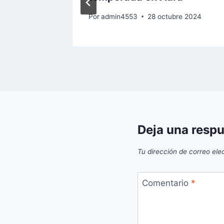
e 2024
Por
admin4553
28 octubre 2024
Deja una resp
Tu dirección de correo ele
Comentario
*