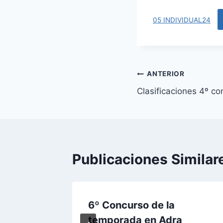
05 INDIVIDUAL24
Navegación
ANTERIOR
Clasificaciones 4º co
de
entradas
Publicaciones Similar
6º Concurso de la
l
temporada en Adra